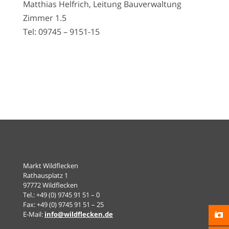
Matthias Helfrich, Leitung Bauverwaltung
Zimmer 1.5
Tel: 09745 – 9151-15
Kontakt
Markt Wildflecken
Rathausplatz 1
97772 Wildflecken
Tel.: +49 (0) 9745 91 51 – 0
Fax: +49 (0) 9745 91 51 – 25
E-Mail:
info@wildflecken.de