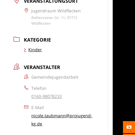
VERANSTALTUNGSORT
Jugendraum Wildflecken
Rothenrainer Str. 11, 97772
Wildflecken
KATEGORIE
Kinder
VERANSTALTER
Gemeindejugendarbeit
Telefon
0160-98078233
E-Mail
nicole.taubmann@projugend-
kg.de