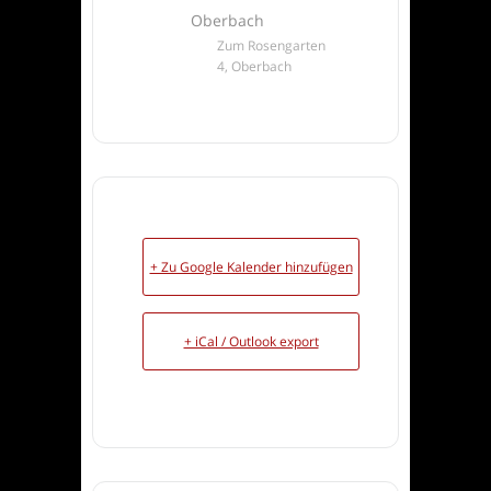
Oberbach
Zum Rosengarten
4, Oberbach
+ Zu Google Kalender hinzufügen
+ iCal / Outlook export