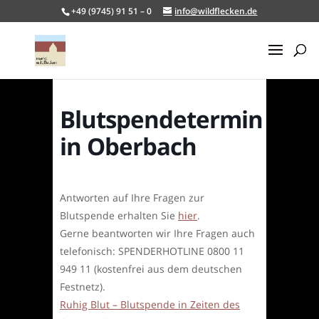
+49 (9745) 91 51 – 0
info@wildflecken.de
Blutspendetermin
in Oberbach
Antworten auf Ihre Fragen zur
Blutspende erhalten Sie
hier
.
Gerne beantworten wir Ihre Fragen auch
telefonisch: SPENDERHOTLINE 0800 11
949 11 (kostenfrei aus dem deutschen
Festnetz).
Ruhig Blut – Blutspende in Zeiten des