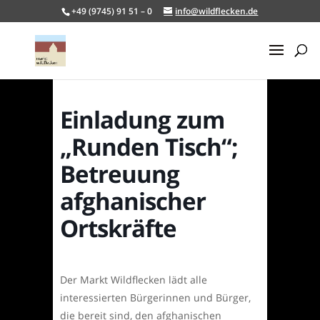
+49 (9745) 91 51 – 0
info@wildflecken.de
Einladung zum
„Runden Tisch“;
Betreuung
afghanischer
Ortskräfte
Der Markt Wildflecken lädt alle
interessierten Bürgerinnen und Bürger,
die bereit sind, den afghanischen