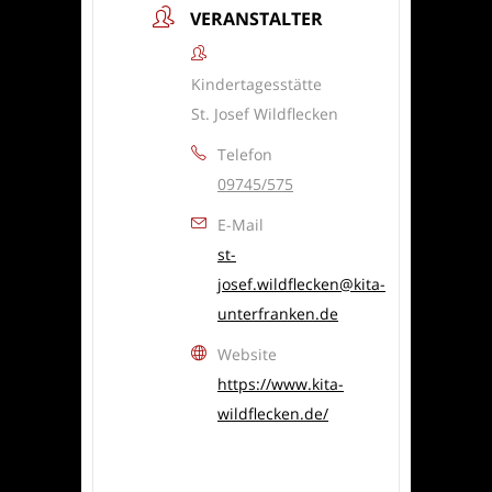
VERANSTALTER
Kindertagesstätte
St. Josef Wildflecken
Telefon
09745/575
E-Mail
st-
josef.wildflecken@kita-
unterfranken.de
Website
https://www.kita-
wildflecken.de/