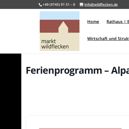
+49 (9745) 91 51 – 0
info@wildflecken.de
Home
Rathaus | 
Wirtschaft und Stru
Ferienprogramm – Al