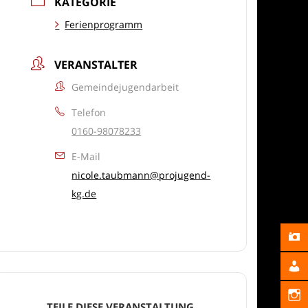
KATEGORIE
Ferienprogramm
VERANSTALTER
Gemeindejugendarbeit
Telefon
0160-98078233
E-Mail
nicole.taubmann@projugend-
kg.de
TEILE DIESE VERANSTALTUNG