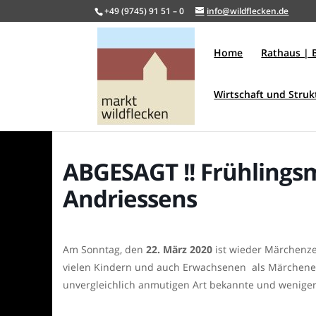
+49 (9745) 91 51 – 0
info@wildflecken.de
Home
Rathaus | 
Wirtschaft und Stru
ABGESAGT !! Frühlings
Andriessens
Am Sonntag, den
22. März 2020
ist wieder Märchenzei
vielen Kindern und auch Erwachsenen als Märchenerzä
unvergleichlich anmutigen Art bekannte und wenige