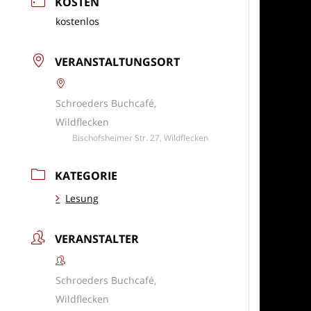
KOSTEN
kostenlos
VERANSTALTUNGSORT
Schroeders Buchcafé,
Wildflecken
Bischofsheimer Str. 27, Wildflecken
KATEGORIE
Lesung
VERANSTALTER
Schroeders Buchcafé,
Wildflecken