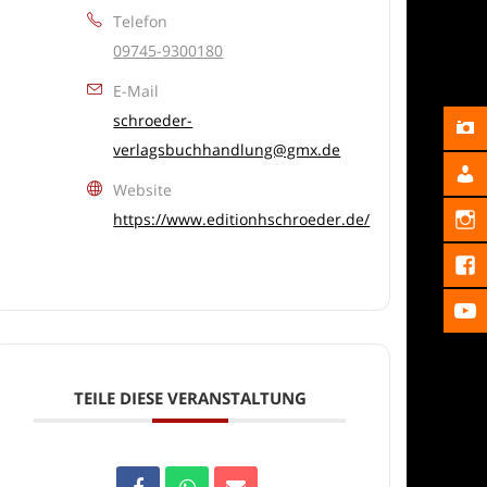
Telefon
09745-9300180
E-Mail
schroeder-
verlagsbuchhandlung@gmx.de
Website
https://www.editionhschroeder.de/
TEILE DIESE VERANSTALTUNG