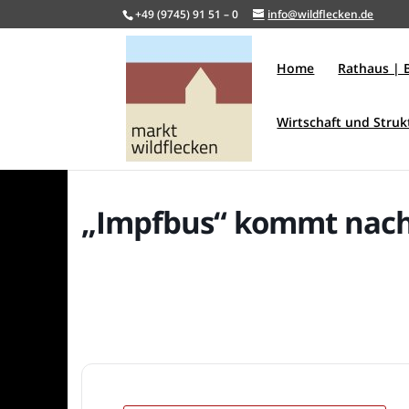
+49 (9745) 91 51 – 0
info@wildflecken.de
Home
Rathaus | 
Wirtschaft und Stru
„Impfbus“ kommt nach