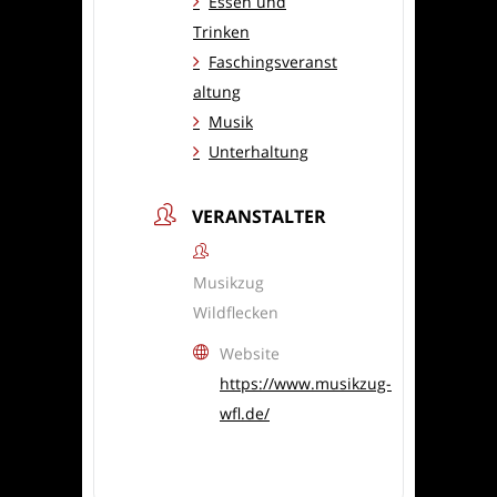
Essen und
Trinken
Faschingsveranst
altung
Musik
Unterhaltung
VERANSTALTER
Musikzug
Wildflecken
Website
https://www.musikzug-
wfl.de/