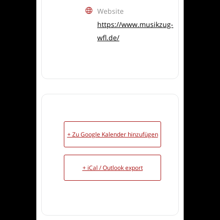
Website
https://www.musikzug-
wfl.de/
+ Zu Google Kalender hinzufügen
+ iCal / Outlook export