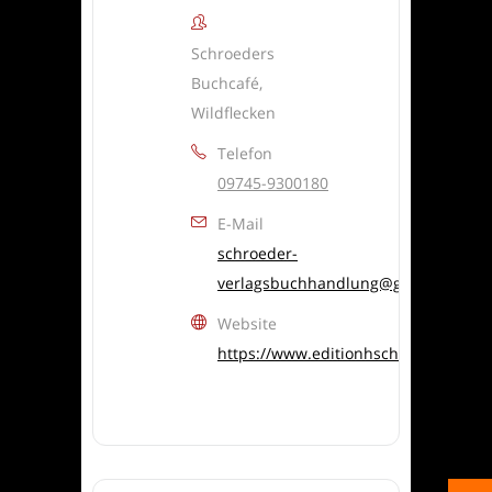
Schroeders
Buchcafé,
Wildflecken
Telefon
09745-9300180
E-Mail
schroeder-
verlagsbuchhandlung@gmx.de
Website
https://www.editionhschroeder.de/