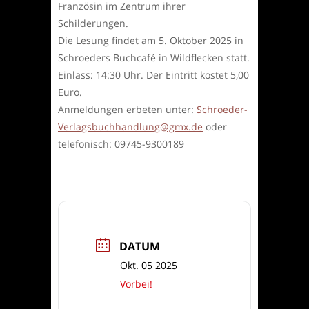
Französin im Zentrum ihrer
Schilderungen.
Die Lesung findet am 5. Oktober 2025 in
Schroeders Buchcafé in Wildflecken statt.
Einlass: 14:30 Uhr. Der Eintritt kostet 5,00
Euro.
Anmeldungen erbeten unter:
Schroeder-
Verlagsbuchhandlung@gmx.de
oder
telefonisch: 09745-9300189
DATUM
Okt. 05 2025
Vorbei!