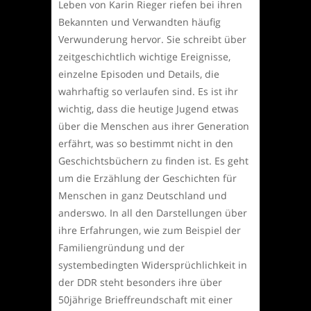
Leben von Karin Rieger riefen bei ihren
Bekannten und Verwandten häufig
Verwunderung hervor. Sie schreibt über
zeitgeschichtlich wichtige Ereignisse,
einzelne Episoden und Details, die
wahrhaftig so verlaufen sind. Es ist ihr
wichtig, dass die heutige Jugend etwas
über die Menschen aus ihrer Generation
erfährt, was so bestimmt nicht in den
Geschichtsbüchern zu finden ist. Es geht
um die Erzählung der Geschichten für
Menschen in ganz Deutschland und
anderswo. In all den Darstellungen über
ihre Erfahrungen, wie zum Beispiel der
Familiengründung und der
systembedingten Widersprüchlichkeit in
der DDR steht besonders ihre über
50jährige Brieffreundschaft mit einer