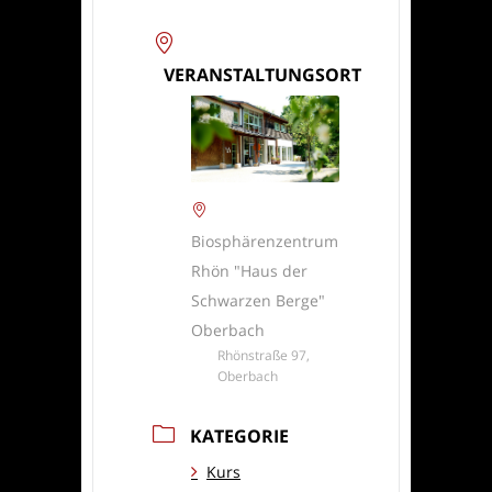
VERANSTALTUNGSORT
Biosphärenzentrum
Rhön "Haus der
Schwarzen Berge"
Oberbach
Rhönstraße 97,
Oberbach
KATEGORIE
Kurs