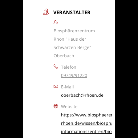
VERANSTALTER
Biosphärenzentrum
Rhön "Haus der
Schwarzen Berge"
Oberbach
Telefon
09749/91220
E-Mail
oberbach@rhoen.de
Website
https://www.biosphaerenreservat-
rhoen.de/wissen/biosphaeren-
informationszentren/biosphaerenze