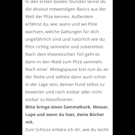
In den ersten beiden Stunden lernst du
die absolut notwendigen Basics aus der
Welt der Pilze kennen. Außerdem
erfährst du, wie, wann und wo Pilze
wachsen, welche Gattungen für dich
ungefährlich sind und natürlich wie du
Pilze richtig sammelst und zubereitest.
Nach dem theoretischen Teil geht es
dann in den Wald zum Pilze sammeln.
Nach einer Mittagspause bist nun du an
der Reihe und solltest dann auch schon
in der Lage sein, deinen Fund selbst zu
bewerten und nach essbar oder nicht
essbar zu klassifizieren.
Bitte bringe einen Sammelkorb, Messer,
Lupe und wenn du hast, deine Bücher
mit.
Zum Schluss erkläre ich dir, wie du leicht