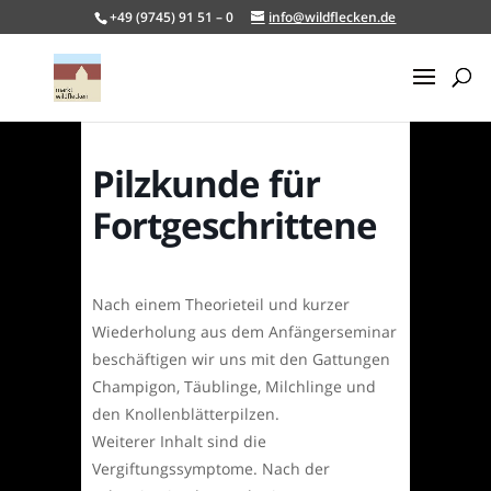
+49 (9745) 91 51 – 0
info@wildflecken.de
Pilzkunde für
Fortgeschrittene
Nach einem Theorieteil und kurzer
Wiederholung aus dem Anfängerseminar
beschäftigen wir uns mit den Gattungen
Champigon, Täublinge, Milchlinge und
den Knollenblätterpilzen.
Weiterer Inhalt sind die
Vergiftungssymptome. Nach der