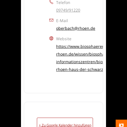
Telefon
09749/91220
E-Mail
oberbach@rhoen.de
Website
https://www.biosphaerenreservat-
rhoen.de/wissen/biosphaeren-
informationszentren/biosphaerenze
rhoen-haus-der-schwarzen-berge
+ Zu Google Kalender hinzufügen