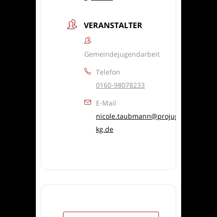
VERANSTALTER
Gemeindejugendarbeit
Telefon
0160-98078233
E-Mail
nicole.taubmann@projugend-
kg.de