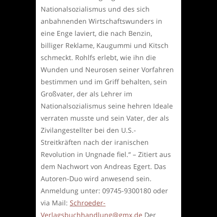
Nationalsozialismus und des sich
anbahnenden Wirtschaftswunders in
eine Enge laviert, die nach Benzin,
billiger Reklame, Kaugummi und Kitsch
schmeckt. Rohlfs erlebt, wie ihn die
Wunden und Neurosen seiner Vorfahren
bestimmen und im Griff behalten, sein
Großvater, der als Lehrer im
Nationalsozialismus seine hehren Ideale
verraten musste und sein Vater, der als
Zivilangestellter bei den U.S.-
Streitkräften nach der iranischen
Revolution in Ungnade fiel.“ – Zitiert aus
dem Nachwort von Andreas Egert. Das
Autoren-Duo wird anwesend sein.
Anmeldung unter: 09745-9300180 oder
via Mail:
Schroeder-
Verlagsbuchhandlung@gmx.de
Der