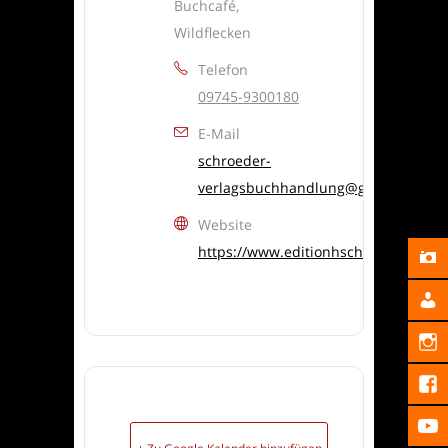
Buchcafé,
Wildflecken
Telefon
09745-9300180
E-Mail
schroeder-
verlagsbuchhandlung@gmx.de
Website
https://www.editionhschroeder.de/