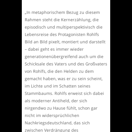
„In metaphorischem Bezug zu diesem
Rahmen steht die Kernerzählung, die
episodisch und multiperspektivisch die
Lebensreise des Protagonisten Rohlfs
Bild an Bild pixelt, montiert und darstellt
– dabei geht es immer wieder
generationenübergreifend auch um die
Schicksale des Vaters und des Großvaters
von Rohlfs, die den Helden zu dem
gemacht haben, was er zu sein scheint,
im Lichte und im Schatten seines
Stammbaums. Rohlfs erweist sich dabei
als moderner Antiheld, der sich
nirgendwo zu Hause fühlt, schon gar
nicht im widersprüchlichen
Nachkriegsdeutschland, das sich
zwischen Verdrängung des