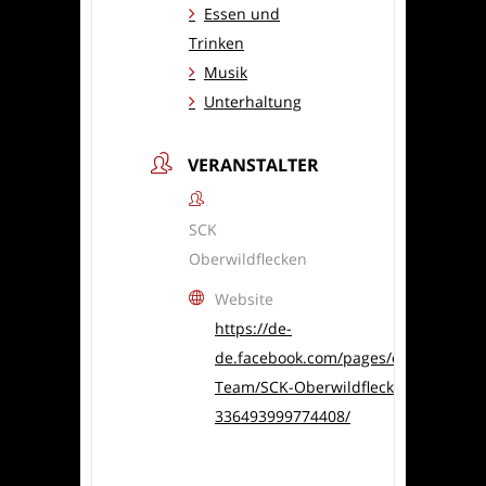
Essen und
Trinken
Musik
Unterhaltung
VERANSTALTER
SCK
Oberwildflecken
Website
https://de-
de.facebook.com/pages/category/Spo
Team/SCK-Oberwildflecken-
336493999774408/