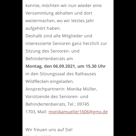
konnte, möchten wir nun wieder eine
Versammlung abhalten und dort
weitermachen, wo wir letztes Jahr
aufgehört haben.
Deshalb sind alle Mitglieder und
interessierte Senioren ganz herzlich zur
Sitzung des Senioren- und
Behindertenbeirats am
Montag, den 06.09.2021, um 15.30 Uhr
in den Sitzungssaal des Rathauses
Wildflecken eingeladen.
Ansprechpartnerin: Monika Müller,
Vorsitzende des Senioren- und
Behindertenbeirats, Tel.: 09745
1703, Mail:
monikamueller1606@gmx.de
Wir freuen uns auf Sie!