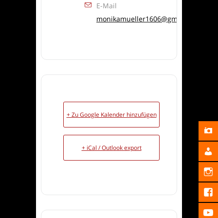
E-Mail
monikamueller1606@gmx.de
+ Zu Google Kalender hinzufügen
+ iCal / Outlook export