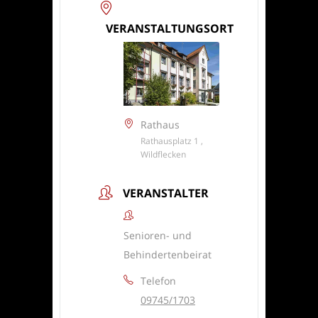
VERANSTALTUNGSORT
Rathaus
Rathausplatz 1 ,
Wildflecken
VERANSTALTER
Senioren- und
Behindertenbeirat
Telefon
09745/1703