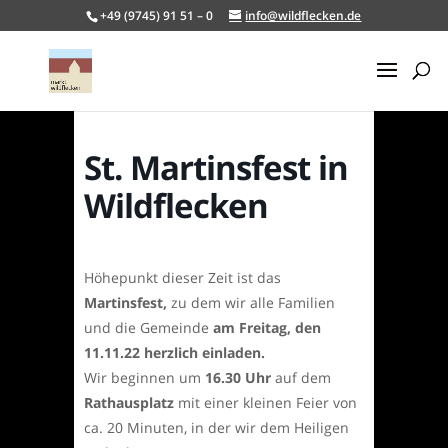
+49 (9745) 91 51 – 0
info@wildflecken.de
St. Martinsfest in
Wildflecken
Höhepunkt dieser Zeit ist das
Martinsfest,
zu dem wir alle Familien
und die Gemeinde
am Freitag, den
11.11.22 herzlich einladen.
Wir beginnen um
16.30 Uhr
auf dem
Rathausplatz
mit einer kleinen Feier von
ca. 20 Minuten, in der wir dem Heiligen