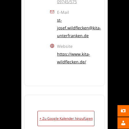
09745/575
E-Mail
st-
josef.wildflecken@kita-
unterfranken.de
Website
https://www.kita-
wildflecken.de/
+ Zu Google Kalender hinzufügen