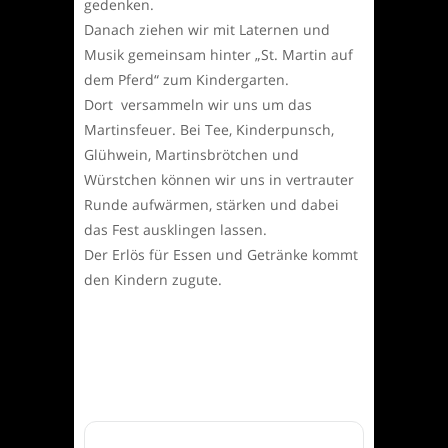
gedenken.
Danach ziehen wir mit Laternen und
Musik gemeinsam hinter „St. Martin auf
dem Pferd“ zum Kindergarten.
Dort versammeln wir uns um das
Martinsfeuer. Bei Tee, Kinderpunsch,
Glühwein, Martinsbrötchen und
Würstchen können wir uns in vertrauter
Runde aufwärmen, stärken und dabei
das Fest ausklingen lassen.
Der Erlös für Essen und Getränke kommt
den Kindern zugute.