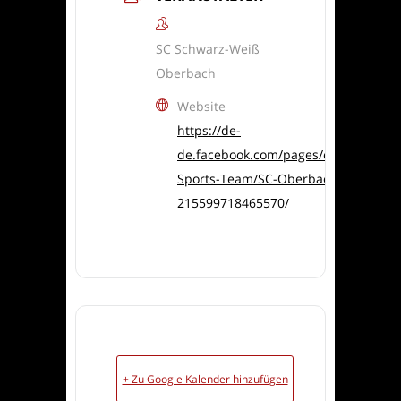
SC Schwarz-Weiß
Oberbach
Website
https://de-
de.facebook.com/pages/category/Am
Sports-Team/SC-Oberbach-
215599718465570/
+ Zu Google Kalender hinzufügen