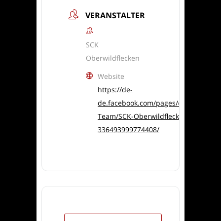
VERANSTALTER
SCK
Oberwildflecken
Website
https://de-
de.facebook.com/pages/category/Spo
Team/SCK-Oberwildflecken-
336493999774408/