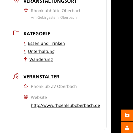
VERANSTALTUNGSORT
Rhönklubhütte Oberbach
Am Gebirgsstein, Oberbach
KATEGORIE
Essen und Trinken
Unterhaltung
Wanderung
VERANSTALTER
Rhönklub ZV Oberbach
Website
http://www.rhoenkluboberbach.de