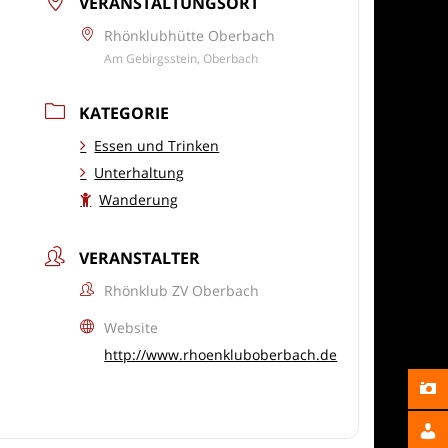
VERANSTALTUNGSORT
Rhönklubhütte Oberbach
Am Gebirgsstein, Oberbach
KATEGORIE
Essen und Trinken
Unterhaltung
Wanderung
VERANSTALTER
Rhönklub ZV Oberbach
Website
http://www.rhoenkluboberbach.de