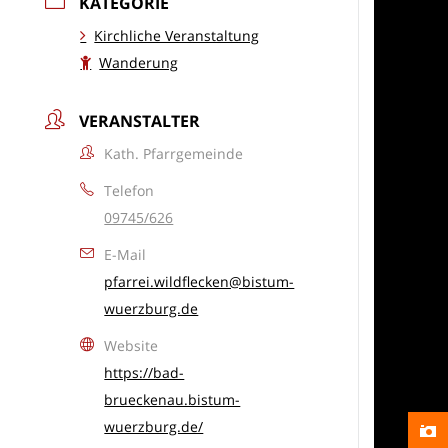
KATEGORIE
Kirchliche Veranstaltung
Wanderung
VERANSTALTER
Kath. Pfarrgemeinde
Telefon
09745/626
E-Mail
pfarrei.wildflecken@bistum-
wuerzburg.de
Website
https://bad-
brueckenau.bistum-
wuerzburg.de/